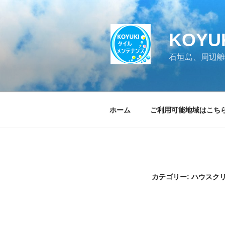
コ
ン
テ
KOY
ン
ツ
石垣島、周辺離
へ
ス
キ
ッ
ホーム
ご利用可能地域はこち
プ
カテゴリー: ハウスク